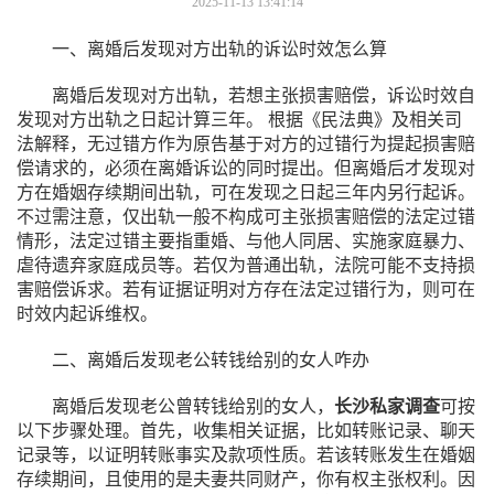
2025-11-13 13:41:14
一、离婚后发现对方出轨的诉讼时效怎么算
离婚后发现对方出轨，若想主张损害赔偿，诉讼时效自
发现对方出轨之日起计算三年。 根据《民法典》及相关司
法解释，无过错方作为原告基于对方的过错行为提起损害赔
偿请求的，必须在离婚诉讼的同时提出。但离婚后才发现对
方在婚姻存续期间出轨，可在发现之日起三年内另行起诉。
不过需注意，仅出轨一般不构成可主张损害赔偿的法定过错
情形，法定过错主要指重婚、与他人同居、实施家庭暴力、
虐待遗弃家庭成员等。若仅为普通出轨，法院可能不支持损
害赔偿诉求。若有证据证明对方存在法定过错行为，则可在
时效内起诉维权。
二、离婚后发现老公转钱给别的女人咋办
离婚后发现老公曾转钱给别的女人，
长沙私家调查
可按
以下步骤处理。首先，收集相关证据，比如转账记录、聊天
记录等，以证明转账事实及款项性质。若该转账发生在婚姻
存续期间，且使用的是夫妻共同财产，你有权主张权利。因