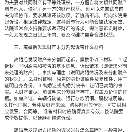
为夫妻对共同财产有平等处理权，一方擅自将大额共同财产
赠与他人，侵犯了另一方的财产权益。 你可以先尝试与前
夫沟通协商，要求其返还该款项。若协商不成，可向法院提
起诉讼。根据法律规定，这种赠与行为可能会被认定无效，
法院通常会支持你要求返还财产的诉求。需注意诉讼时效，
一般为发现之日起三年内，要及时维护自身合法权益。
三、离婚后发现财产未分割起诉带什么材料
离婚后发现财产未分割而起诉，需携带以下材料： 1.起
诉状：写明原告和被告的基本信息、诉讼请求（即请求分割
未处理的财产）、事实与理由（说明离婚情况及未分割财产
的状况）。 2.身份证明：原告的身份证原件及复印件，用于
证明自身身份。 3.离婚证或离婚判决书：证明已离婚的事
实。 4.财产证据：能证明未分割财产存在、权属及价值的证
据。如房产证、车辆行驶证、银行存款明细、股权证明等。
5.其他证据：若涉及财产来源、购买时间等情况，可提供相
应发票、合同等。 准备材料时应确保真实有效，按法院要
求份数提供，以便顺利推进诉讼。
离婚后发现对方出轨的诉讼时效怎么算呢？一般来说，