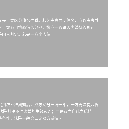
首先，要区分债务性质。若为夫妻共同债务，应以夫妻共
时，双方可协商债务分担，协商一致写入离婚协议即可。
等因素判定。若是一方个人债
院判决不准离婚后，双方又分居满一年，一方再次提起离
过法院判决不准离婚的生效裁判；二是双方自此之后持
条件，法院一般会认定双方感情···